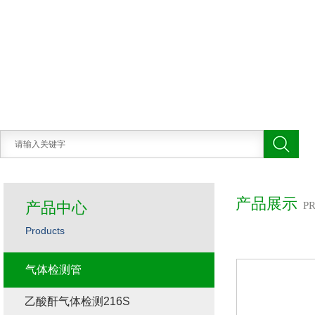
产品展示
产品中心
P
Products
气体检测管
乙酸酐气体检测216S