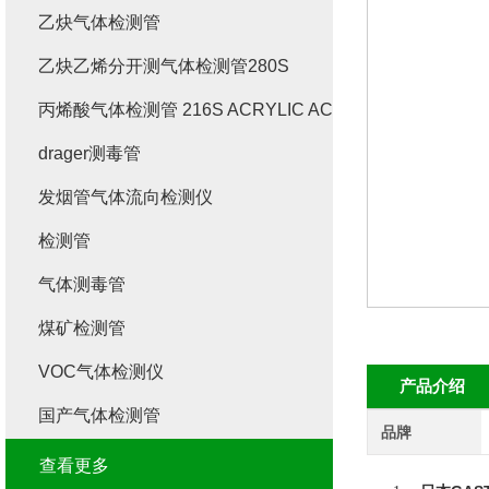
乙炔气体检测管
乙炔乙烯分开测气体检测管280S
丙烯酸气体检测管 216S ACRYLIC ACID
drager测毒管
发烟管气体流向检测仪
检测管
气体测毒管
煤矿检测管
VOC气体检测仪
产品介绍
国产气体检测管
品牌
查看更多