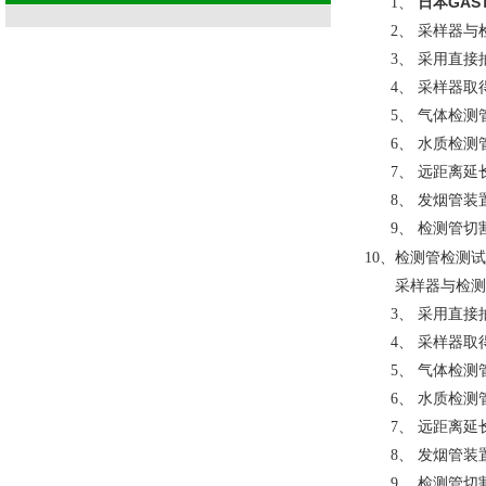
日本GAS
1、
2、 采样器
3、 采用直
4、 采样器
5、 气体检
6、 水质检
7、 远距离
8、
发烟管
装
9、 检测管
10、检测管检测
采样器与检测
3、 采用直
4、 采样器
5、 气体检
6、 水质检
7、 远距离
8、
发烟管
装
9、 检测管