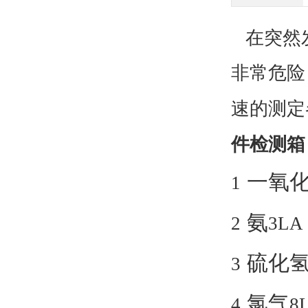
在突然发
非常危险
速的测定
件检测箱
一氧
1
氨
2
3LA
硫化
3
氯气
4
8