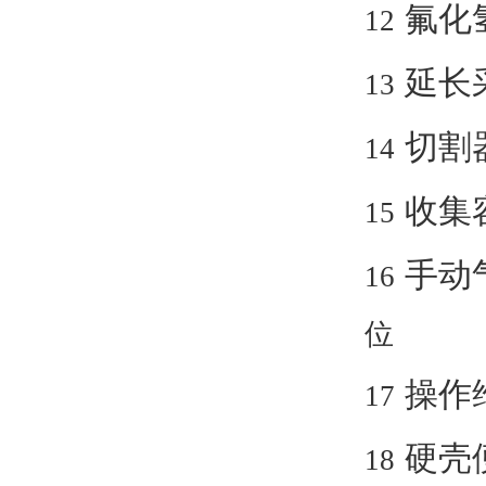
氟化
12
延长
13
切割
14
收集
15
手动
16
位
操作
17
硬壳
18