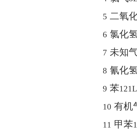
二氧
5
氯化
6
未知
7
氰化
8
苯
9
121
有机
10
甲苯
11