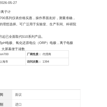
26-05-27
优特离子计
h优特700系列仪表价格实惠，操作界面友好，测量准确，
的理想选择。可广泛用于实验室、生产车间、科研院
7月起已全面取代510系列产品。
使用pH电极、氧化还原电位（ORP）电极，离子电极
凑，大屏幕便于读数
Ion700
厂商性质：
代理商
同的离子选择性电极，可直接测量溶液中离子的浓度
别校准缓冲液，多至5点校准
上海市
访问次数：
1394
间
面议
别
进口