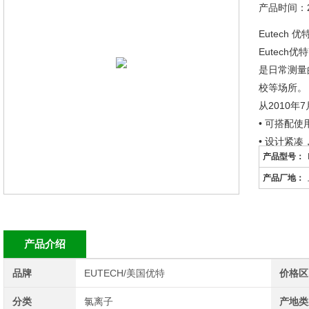
产品时间：20
Eutech 
Eutec
是日常测量
校等场所。
从2010年
• 可搭配
• 设计紧
产品型号：
• 使用不
• 自动识
产品厂地：
• 可储
产品介绍
品牌
EUTECH/美国优特
价格区
分类
氯离子
产地类