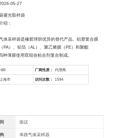
26-05-27
袋避光取样袋
介绍：
气体采样袋是橡胶球胆优异的替代产品。铝塑复合膜
（PA）、铝箔（AL）、聚乙烯膜（PE）和聚酯
这四种薄膜使用双组份粘合剂复合制成。
HBI
厂商性质：
代理商
样袋气体收集袋空气取样袋
上海市
访问次数：
1594
间
面议
构
单路气体采样器