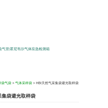
生检气管|霍尼韦尔气体应急检测箱
样袋气袋
>
气体采样袋
> HBI天然气采集袋避光取样袋
采集袋避光取样袋