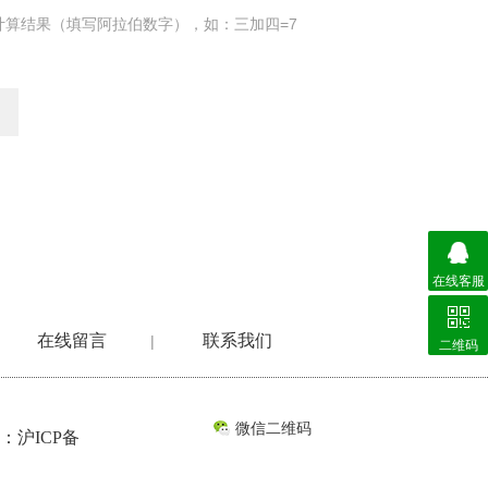
计算结果（填写阿拉伯数字），如：三加四=7
在线客服
在线留言
联系我们
|
二维码
微信二维码
号：
沪ICP备