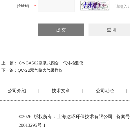
验证码：
请输入
上一篇：
CY-GAS02泵吸式四合一气体检测仪
下一篇：
QC-2B双气路大气采样仪
公司介绍
技术文章
公司动态
|
|
|
©2026 版权所有：上海达环环保技术有限公司 备案
20013295号-1