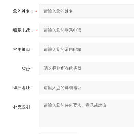
您的姓名：
联系电话：
常用邮箱：
省份：
详细地址：
补充说明：