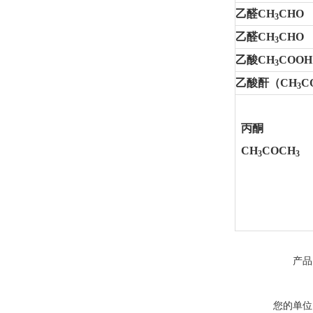
乙醛CH
CHO
3
乙醛CH
CHO
3
乙酸CH
COOH
3
乙酸酐（CH
C
3
丙酮
CH
COCH
3
3
产品
您的单位