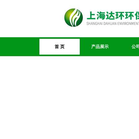
首 页
产品展示
公