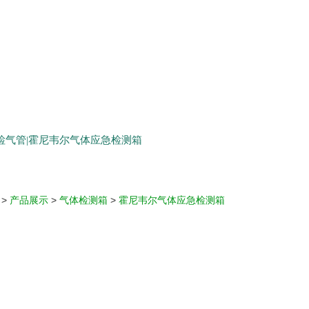
生检气管|霍尼韦尔气体应急检测箱
>
产品展示
>
气体检测箱
>
霍尼韦尔气体应急检测箱