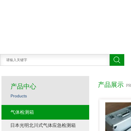
产品展示
产品中心
P
Products
气体检测箱
日本光明北川式气体应急检测箱