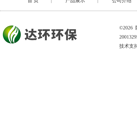
首 页
产品展示
公司介绍
|
|
©202
200132
技术支