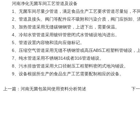
河南净化无菌车间工艺管道及设备
1、无菌车间尽量少管道，满足食品生产工艺要求管道尽量短，不同
2、管道及接头、阀门等配件应不吸附和污染介质，阀门应拆卸、清
3、加热管道采用无缝碳钢钢管，上进下出，需要保温。
4、冷却水管管道采用镀锌管密闭式水管铺设地沟进出。
5、管道设置内容物和流向应做标记。
6、压缩空气管道采用无缝不锈钢管或高压ABS工程塑料管铺设，
7、纯水管道采用不锈钢314或者316管道铺设。
8、污水排放管道采用大口径耐压工程塑料密闭式地沟铺设。
9、设备根据所生产的食品生产工艺需要配制相应的设备。
上一篇：
河南无菌包装间使用资料分析简述
下一