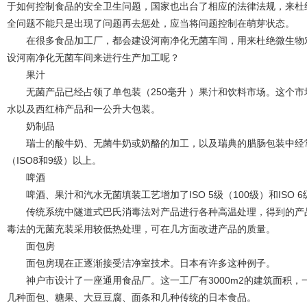
于如何控制食品的安全卫生问题，国家也出台了相应的法律法规，来杜
全问题不能只是出现了问题再去惩处，应当将问题控制在萌芽状态。
在很多食品加工厂，都会建设河南净化无菌车间，用来杜绝微生物对
设河南净化无菌车间来进行生产加工呢？
果汁
无菌产品已经占领了单包装（250毫升 ）果汁和饮料市场。这个市
水以及西红柿产品和一公升大包装。
奶制品
瑞士的酸牛奶、无菌牛奶或奶酪的加工，以及瑞典的腊肠包装中经常用到
（ISO8和9级）以上。
啤酒
啤酒、果汁和汽水无菌填装工艺增加了ISO 5级（100级）和ISO 6级
传统系统中隧道式巴氏消毒法对产品进行各种高温处理，得到的产品
毒法的无菌充装采用较低热处理，可在几方面改进产品的质量。
面包房
面包房现在正逐渐接受洁净室技术。日本有许多这种例子。
神户市设计了一座通用食品厂。这一工厂有3000m2的建筑面积，
几种面包、糖果、大豆豆腐、面条和几种传统的日本食品。