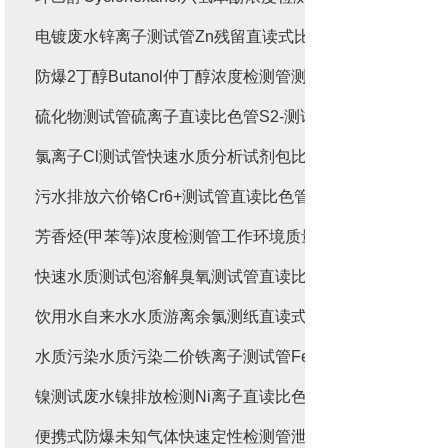
电镀废水锌离子测试管Zn残留直读式比色管
防爆2丁醇Butanol仲丁醇浓度检测管测量分析
硫化物测试管硫离子直读比色管S2-测试包
氯离子Cl测试管快速水质分析试剂包比色管试纸
污水排放六价铬Cr6+测试管直读比色管试纸水质测试包
芳香烃(甲苯等)浓度检测管工作环境质量检测仪
快速水质测试包溶解臭氧测试管直读比色管
饮用水自来水水质游离余氯测纸直读式比色管
水质污染水质污染二价铁离子测试管Fe2+直读快速测试包
镍测试废水镍排放检测Ni离子直读比色管
便携式防爆未知气体快速定性检测管泄露检测仪