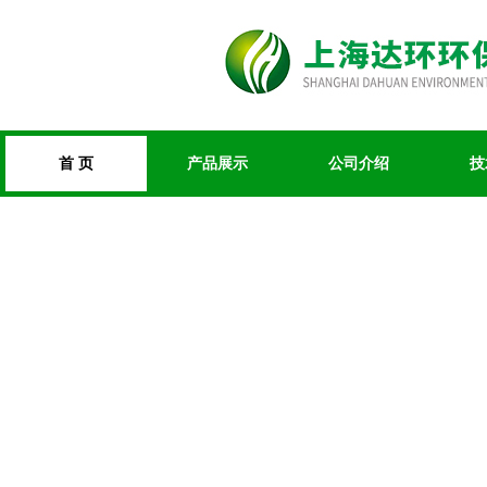
首 页
产品展示
公司介绍
技