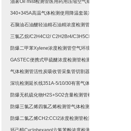
油雾Oil mist检测管医用药用压缩空气钢瓶不纯物检测
340+345A高温气体检测使用降温套装冷却器
石脑油石油醚轻油精石油精浓度检测管式气体检测仪
三氯乙烷/C2H4Cl2/ C2H2Br4/C3H5Cl3检测管
防爆二甲苯Xylene浓度检测管空气环境质量检测仪
GASTEC便携式甲硫醚浓度检测管检测仪
气体检测管活性炭吸收管采集管切割器开口器No.722
深坑检测延长线351A-5/10/30有害气体检测仪延长管
防爆无机硫化物H2S+SO2含量检测管检测仪测毒管
防爆三氯乙烯四氯乙烯检测管气体检测仪含量分析
防爆二氯乙烯CH2:CCl2浓度检测管检测仪测毒管
环己醇Cyclohexanol六氢苯酚浓度检测管分析仪