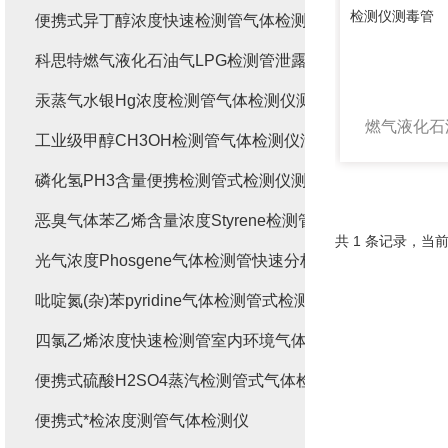
便携式异丁醇浓度快速检测管气体检测仪
科思特燃气液化石油气LPG检测管泄露检测仪测毒管
汞蒸气水银Hg浓度检测管气体检测仪测毒管
工业级甲醇CH3OH检测管气体检测仪泄露测试
磷化氢PH3含量便携检测管式检测仪测毒管
恶臭气体苯乙烯含量浓度Styrene检测管检测仪测毒管
共 1 条记录，当前
光气浓度Phosgene气体检测管快速分析检测仪
吡啶氮(杂)苯pyridine气体检测管式检测仪测毒管
四氯乙烯浓度快速检测管室内环境气体检测仪
便携式硫酸H2SO4蒸汽检测管式气体检测仪测毒管
便携式*检浓度测管气体检测仪