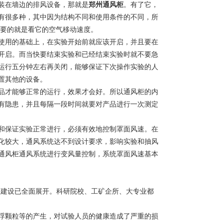
装在墙边的排风设备，那就是
郑州通风柜
。有了它，
有很多种，其中因为结构不同和使用条件的不同，所
重要的就是看它的空气移动速度。
使用的基础上，在实验开始前就应该开启，并且要在
开启。而当快要结束实验和已经结束实验时就不要急
运行五分钟左右再关闭，能够保证下次操作实验的人
置其他的设备。
才能够正常的运行，效果才会好。所以通风柜的内
有隐患，并且每隔一段时间就要对产品进行一次测定
和保证实验正常进行，必须有效地控制罩面风速。在
化较大，通风系统达不到设计要求，影响实验和抽风
通风柜通风系统进行变风量控制，系统罩面风速基本
建设已全面展开。科研院校、工矿企所、大专业都
颗粒等的产生，对试验人员的健康造成了严重的损