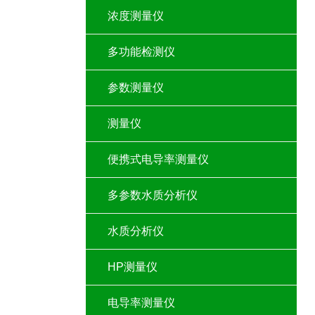
浓度测量仪
多功能检测仪
参数测量仪
测量仪
便携式电导率测量仪
多参数水质分析仪
水质分析仪
HP测量仪
电导率测量仪