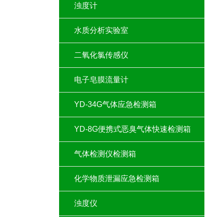
浊度计
水质分析实验室
二氧化氯传感仪
电子皂膜流量计
YD-34G气体应急检测箱
YD-8G便携式恶臭气体快速检测箱
气体检测仪检测箱
化学物质泄漏应急检测箱
浊度仪