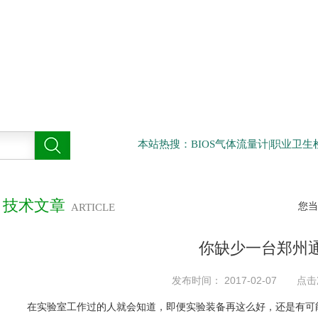
本站热搜：BIOS气体流量计|职业卫
技术文章
您当
ARTICLE
你缺少一台郑州
发布时间： 2017-02-07 点击
在实验室工作过的人就会知道，即便实验装备再这么好，还是有可能