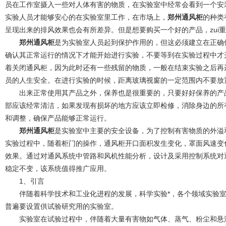
员在工作室摄入一些对人体有害的物质，在实验室中经常会看到一个安
实验人员才能够安心的在实验室里工作，在市场上，
郑州通风柜
的种类
呈现出来的排风效果也会有所差异。但是想要购买一个好的产品，zui
郑州通风柜
是为实验室人员起到保护作用的，但这必须建立在正确
确认其正常运行的情况下才能开始进行实验，不要等到在实验过程中才
着关闭通风柜，因为此时还有一些残留的物质，一般在结束实验之后再
员的人生安全。在进行实验的时候，距离玻璃视窗的一定范围内不要放
出来正常使用其产品之外，保养也是很重要的，只要好好保养的产品
部应该经常清洁，如果发现有损坏的地方应该立即检修，消除身边的所
和调整，确保产品能够正常运行。
郑州通风柜
是实验室中主要的安全设备，为了控制有害物质的外溢
实验过程中，随着柜门的操作，通风柜开口面积发生变化，罩面风速变
效果。通过对通风系统中管路和风机性能分析，设计及采用控制系统对
稳定不变，该系统值得推广应用。
1、引言
伴随着科学技术和工业化进程的发展，科学实验*，各个领域实验室
普遍要设置供试验研究用的实验室。
实验室在试验过程中，伴随着大量有害物如气体、蒸气、粉尘和悬浮