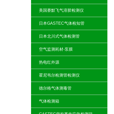
美国赛默飞气溶胶检测仪
日本GASTEC气体检知管
日本北川式气体检测管
空气监测耗材-泵膜
热电红外源
霍尼韦尔检测管检测仪
德尔格气体测毒管
气体检测箱