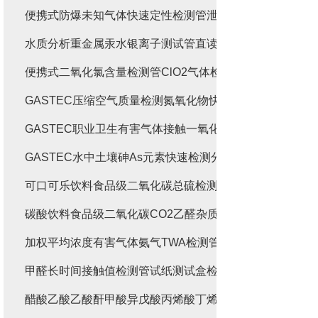
便携式防爆未知气体快速定性检测管泄露检测仪
水质分析重金属汞水银离子测试管直读式比色管
便携式二氧化氯含量检测管ClO2气体检测仪
GASTEC压缩空气质量检测氮氧化物快速分析气体检测管
GASTEC职业卫生有害气体接触一氧化碳加权平均暴露值
GASTEC水中土壤砷As元素快速检测分析套装
可口可乐饮料食品级二氧化碳总硫检测管CO2不纯物检测
碳酸饮料食品级二氧化碳CO2乙醛杂质检测管
加权平均浓度有害气体氨气TWA检测管
甲醛长时间接触值检测管试纸测试盒检测仪
醋酸乙酸乙酸酐甲酸异戊酸丙烯酸丁烯酸检 测管式检测仪