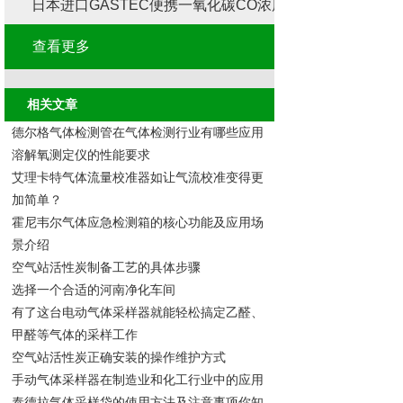
日本进口GASTEC便携一氧化碳CO浓度含量检测管
查看更多
相关文章
德尔格气体检测管在气体检测行业有哪些应用
溶解氧测定仪的性能要求
艾理卡特气体流量校准器如让气流校准变得更
加简单？
霍尼韦尔气体应急检测箱的核心功能及应用场
景介绍
空气站活性炭制备工艺的具体步骤
选择一个合适的河南净化车间
有了这台电动气体采样器就能轻松搞定乙醛、
甲醛等气体的采样工作
空气站活性炭正确安装的操作维护方式
手动气体采样器在制造业和化工行业中的应用
泰德拉气体采样袋的使用方法及注意事项你知