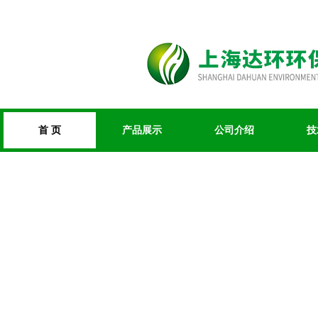
首 页
产品展示
公司介绍
技