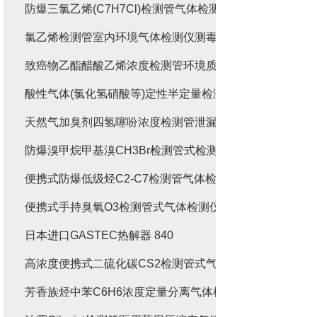
防爆三氯乙烯(C7H7Cl)检测管气体检测仪分析仪
氯乙烯检测管室内环境气体检测仪测毒管
致癌物乙酯醋酸乙烯浓度检测管环境质量检测
酸性气体(氯化氢硝酸等)定性半定量检测管气体检测仪
天然气加臭剂四氢噻吩浓度检测管泄漏检测仪
防爆溴甲烷甲基溴CH3Br检测管式检测仪测毒管
便携式防爆低级烃C2-C7检测管气体检测仪
便携式手持臭氧O3检测管式气体检测仪监测仪测毒管
日本进口GASTEC热解器 840
高浓度便携式二硫化碳CS2检测管式气体检测仪测毒管
芳香族烃中苯C6H6浓度定量分离气体检测管检测仪