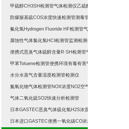
甲硫醇CH3SH检测管气体检测仪乙硫醇
防爆羰基硫COS浓度快速检测管测毒管
氟化氢Hydrogen Fluoride HF检测管气体检测仪 测毒管
腐蚀性气体氯化氢HCl检测管监测检测仪测毒管
便携式恶臭气体硫醇含量R·SH检测管气体检测仪
甲苯Toluene检测管便携环境有毒有害气体 检测仪测毒管
水分水蒸气含量湿度检测管检测仪
氮氧化物气体检测管NOX浓度NO2空气检测仪分析仪
气体二氧化硫SO2快速分析检测管
日本GASTEC恶臭气体硫化氢H2S浓度检测管
日本进口GASTEC便携一氧化碳CO浓度含量检测管