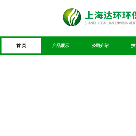
首 页
产品展示
公司介绍
技