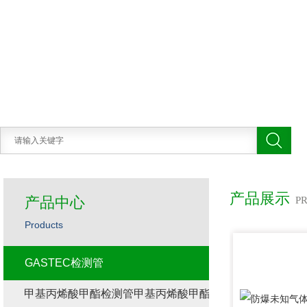
产品展示
产品中心
P
Products
GASTEC检测管
甲基丙烯酸甲酯检测管甲基丙烯酸甲酯测毒管甲基丙烯酸