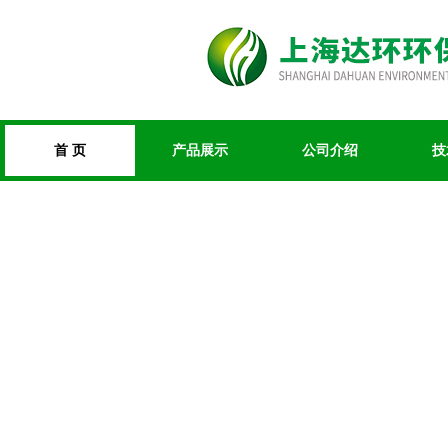
首 页
产品展示
公司介绍
技