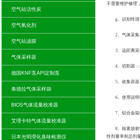
不需要维护修理
空气站活性炭
g、识别性强：
空气氧化剂
2、气体采集
空气站滤膜
3、远距离采集
气体采样器
4、切割器：检
德国KNF泵API定制泵
5、收集容器
泰德拉气体采样袋
6、使用说明书
BIOS气体流量校准器
7、铝合金箱体
艾理卡特气体流量校准器
8、核素放射性
日本光明理化臭味检测仪
性剂量率和总剂