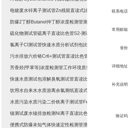
电镀废水锌离子测试管Zn残留直读式比色管
联系电话
防爆2丁醇Butanol仲丁醇浓度检测管测量分析
常用邮箱
硫化物测试管硫离子直读比色管S2-测试包
氯离子Cl测试管快速水质分析试剂包比色管试纸
省份
污水排放六价铬Cr6+测试管直读比色管试纸水质测试包
详细地址
芳香烃(甲苯等)浓度检测管工作环境质量检测仪
快速水质测试包溶解臭氧测试管直读比色管
补充说明
饮用水自来水水质游离余氯测纸直读式比色管
水质污染水质污染二价铁离子测试管Fe2+直读快速测试包
镍测试废水镍排放检测Ni离子直读比色管
验证码
便携式防爆未知气体快速定性检测管泄露检测仪