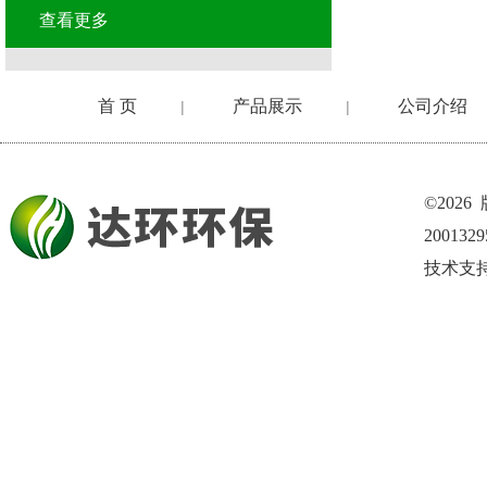
查看更多
首 页
产品展示
公司介绍
|
|
©202
200132
技术支