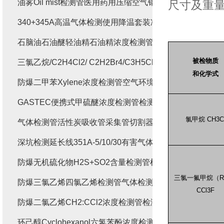
油雾Oil mist检测管医用药用压缩空气钢瓶不纯物检测
尺寸及重量：
340+345A高温气体检测使用降温套装冷却器
石脑油石油醚轻油精石油精浓度检测管式气体检测仪
被检物质
三氯乙烷/C2H4Cl2/ C2H2Br4/C3H5Cl3检测管
和化学式
防爆二甲苯Xylene浓度检测管空气环境质量检测仪
GASTEC便携式甲硫醚浓度检测管检测仪
氯甲烷
CH3C
气体检测管活性炭吸收管采集管切割器开口器No.722
深坑检测延长线351A-5/10/30有害气体检测仪延长管
防爆无机硫化物H2S+SO2含量检测管检测仪测毒管
三氯一氟甲烷（
R
防爆三氯乙烯四氯乙烯检测管气体检测仪含量分析
CCl3F
防爆二氯乙烯CH2:CCl2浓度检测管检测仪测毒管
环己醇Cyclohexanol六氢苯酚浓度检测管分析仪