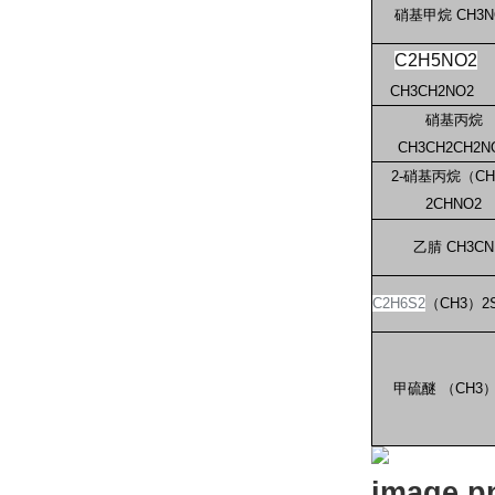
硝基甲烷
CH3N
C2H5NO2
CH3CH2NO2
硝基丙烷
CH3CH2CH2N
2-
硝基丙烷（
CH
2CHNO2
乙腈
CH3CN
C2H6S2
（
CH3
）
2
甲硫醚
（
CH3