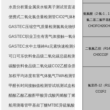
水质分析重金属汞水银离子测试管直读式比色管
氨氟醚（
2-
氯
-1
，
1
便携式二氧化氯含量检测管ClO2气体检测仪
氟二基二氟甲基
CHClFCH20CH
GASTEC压缩空气质量检测氮氧化物快速分析气体检测管
GASTEC职业卫生有害气体接触一氧化碳加权平均暴露值
GASTEC水中土壤砷As元素快速检测分析套装
二氯氟乙烷
（
R14
CH3CCl2F
可口可乐饮料食品级二氧化碳总硫检测管CO2不纯物检测
碳酸饮料食品级二氧化碳CO2乙醛杂质检测管
加权平均浓度有害气体氨气TWA检测管
甲醛长时间接触值检测管试纸测试盒检测仪
氟里昂
-12
（
R1
CCl2F2
醋酸乙酸乙酸酐甲酸异戊酸丙烯酸丁烯酸检 测管式检测仪
船用测毒管甲基叔丁醚MTBE异硫氰酸甲酯检测