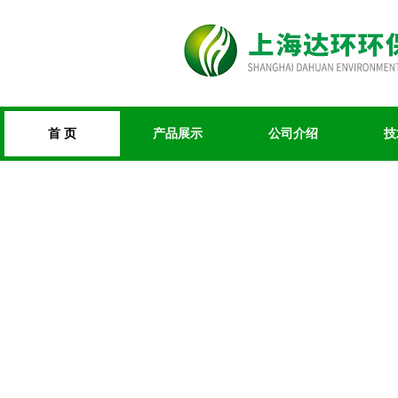
首 页
产品展示
公司介绍
技