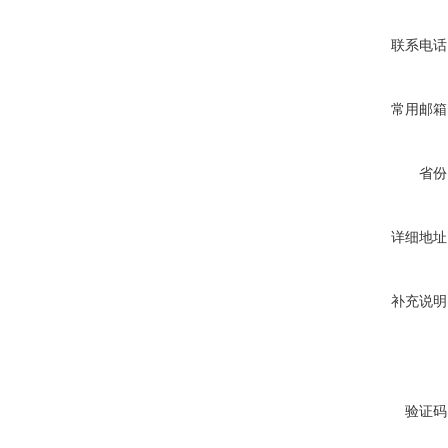
联系电话
常用邮箱
省份
详细地址
补充说明
验证码