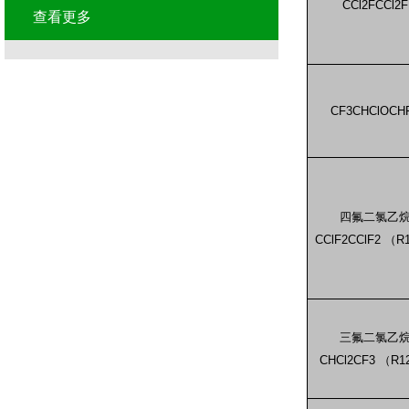
CCl2FCCl2F
查看更多
CF3CHClOCH
四氟二氯乙
CClF2CClF2
（
R
三氟二氯乙
CHCl2CF3
（
R1