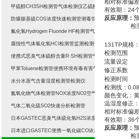
相对标准偏差： 
甲硫醇CH3SH检测管气体检测仪乙硫醇
有效期：24
反应原理
：
防爆羰基硫COS浓度快速检测管测毒管
检测管：
氟化氢Hydrogen Fluoride HF检测管气体检测仪 测毒管
腐蚀性气体氯化氢HCl检测管监测检测仪测毒管
131TP规格
检测范围
便携式恶臭气体硫醇含量R·SH检测管气体检测仪
流量设定
甲苯Toluene检测管便携环境有毒有害气体 检测仪测毒管
修正系数
检测时间
水分水蒸气含量湿度检测管检测仪
检测线：0.08
氮氧化物气体检测管NOX浓度NO2空气检测仪分析仪
颜色变化：
温湿度修正
气体二氧化硫SO2快速分析检测管
相对标准偏差： 
日本GASTEC恶臭气体硫化氢H2S浓度检测管
有效期：36
反应原理
：
日本进口GASTEC便携一氧化碳CO浓度含量检测管
检测管：H