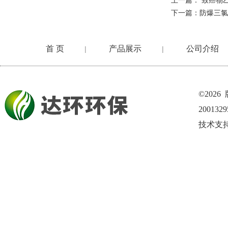
上一篇：
致癌物
下一篇：
防爆三氯
首 页
产品展示
公司介绍
|
|
©202
200132
技术支