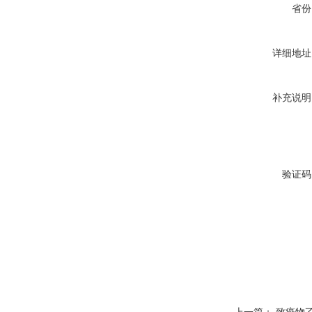
省份
详细地址
补充说明
验证码