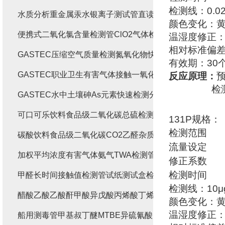
检测线：0.0
水质分析重金属汞水银离子测试管直读式比色管
颜色变化：
便携式二氧化氯含量检测管ClO2气体检测仪
温湿度修正
相对标准偏差： 
GASTEC压缩空气质量检测氮氧化物快速分析气体检测管
有效期：30
GASTEC职业卫生有害气体接触一氧化碳加权平均暴露值
反应原理
：
检测管：
GASTEC水中土壤砷As元素快速检测分析套装
可口可乐饮料食品级二氧化碳总硫检测管CO2不纯物检测
131P规格：
检测范围
碳酸饮料食品级二氧化碳CO2乙醛杂质检测管
流量设定
加权平均浓度有害气体氨气TWA检测管
修正系数
检测时间
甲醛长时间接触值检测管试纸测试盒检测仪
检测线：10μ
醋酸乙酸乙酸酐甲酸异戊酸丙烯酸丁烯酸检 测管式检测仪
颜色变化：
温湿度修正
船用测毒管甲基叔丁醚MTBE异硫氰酸甲酯检测