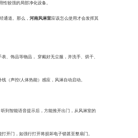
用性较强的局部净化设备。
经通道。那么，
河南风淋室
应该怎么使用才会发挥其
表、饰品等物品， 穿戴好无尘服，并洗手、烘干、
线（声控/人体热能）感应，风淋自动启动。
，听到智能语音提示后，方能推开出门，从风淋室的
能打开门，如强行打开将损坏电子锁甚至整扇门。