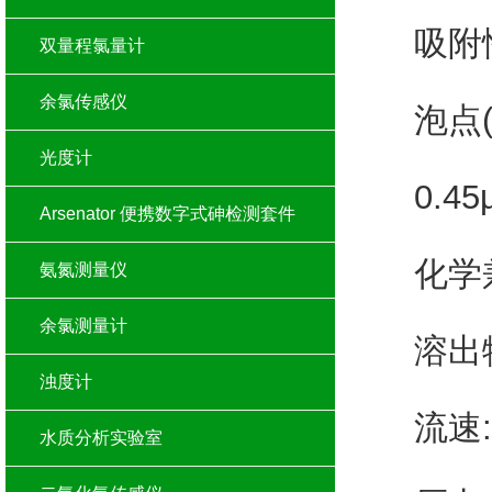
吸附性：
双量程氯量计
余氯传感仪
泡点(异丙
光度计
0.45µ
Arsenator 便携数字式砷检测套件
化学兼
氨氮测量仪
余氯测量计
溶出物
浊度计
流速:
水质分析实验室