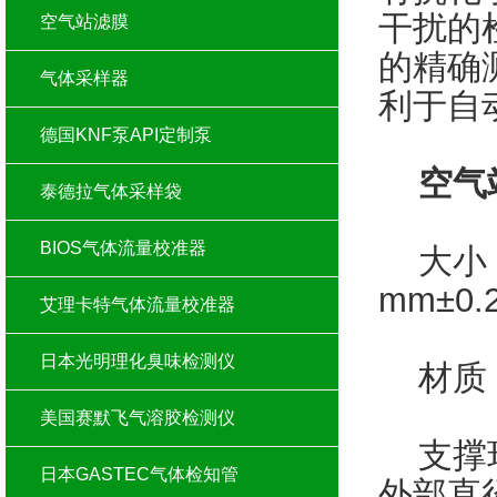
干扰的
空气站滤膜
的精确
气体采样器
利于自
德国KNF泵API定制泵
空气
泰德拉气体采样袋
BIOS气体流量校准器
大小：直
mm±0
艾理卡特气体流量校准器
日本光明理化臭味检测仪
材质：
美国赛默飞气溶胶检测仪
支撑环：
日本GASTEC气体检知管
外部直径