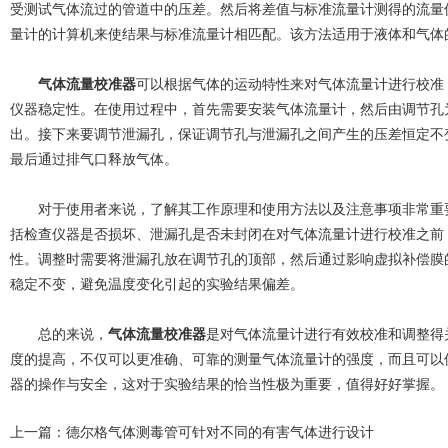
受测试气体流过的管道中的压差。然后将差值与标准流量计测得的流量
量计的计算机来使结果与标准流量计相匹配。该方法适用于液体和气体
气体流量校准器
可以根据气体的运动特性来对气体流量计进行校准
仪器稳定性。在使用过程中，首先需要安装气体流量计，然后由调节孔
出。接下来要调节泄漏孔，保证调节孔与泄漏孔之间产生的压差恒定不
最后通过排气口释放气体。
对于使用者来说，了解其工作原理和使用方法以及注意事项非常重要
括检查仪器是否损坏、泄漏孔是否未封闭在对气体流量计进行校准之前
性。调整时需要将泄漏孔放在调节孔的顶部，然后通过影响虚拟补偿膜
稳定不变，避免温度变化引起的实验结果偏差。
总的来说，
气体流量校准器
是对气体流量计进行有效校准和调整得
度的提高，不仅可以更准确、可靠的测量气体流量计的强度，而且可以
器的操作与安全，这对于实验结果的恰当性极为重要，值得好好掌握。
上一篇：
德尔格气体测毒管可针对不同的有害气体进行设计