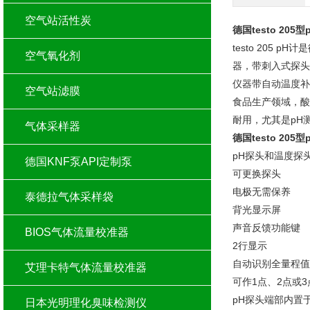
空气站活性炭
德国testo 20
testo 205 
空气氧化剂
器，带刺入式探头
仪器带自动温度补
空气站滤膜
食品生产领域，酸碱
耐用，尤其是pH
气体采样器
德国testo 205型
pH探头和温度探
德国KNF泵API定制泵
可更换探头
电极无需保养
泰德拉气体采样袋
背光显示屏
声音反馈功能键
BIOS气体流量校准器
2行显示
自动识别全量程值
艾理卡特气体流量校准器
可作1点、2点或
pH探头端部内置
日本光明理化臭味检测仪