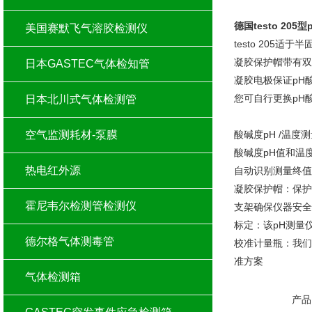
德国testo 205型
美国赛默飞气溶胶检测仪
testo 205
凝胶保护帽带有双
日本GASTEC气体检知管
凝胶电极保证pH
您可自行更换pH
日本北川式气体检测管
空气监测耗材-泵膜
酸碱度pH /温度
酸碱度pH值和温
热电红外源
自动识别测量终值
凝胶保护帽：保护
霍尼韦尔检测管检测仪
支架确保仪器安全
标定：该pH测量
德尔格气体测毒管
校准计量瓶：我们
准方案
气体检测箱
产品