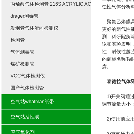
丙烯酸气体检测管 216S ACRYLIC ACID
蚀性气体分析
drager测毒管
聚氟乙烯膜具
发烟管气体流向检测仪
更好的阻气性
测、科研院所
检测管
论和实验表明
性、耐候性越强
气体测毒管
的商标名称Te
煤矿检测管
腐。
VOC气体检测仪
泰德拉气体
国产气体检测管
1)开关阀通
空气站whatman纸带
调节流量大小
空气站活性炭
2)使用前应
空气氧化剂
3)充气压力不