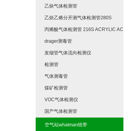
乙炔气体检测管
乙炔乙烯分开测气体检测管280S
丙烯酸气体检测管 216S ACRYLIC ACID
drager测毒管
发烟管气体流向检测仪
检测管
气体测毒管
煤矿检测管
VOC气体检测仪
国产气体检测管
空气站whatman纸带