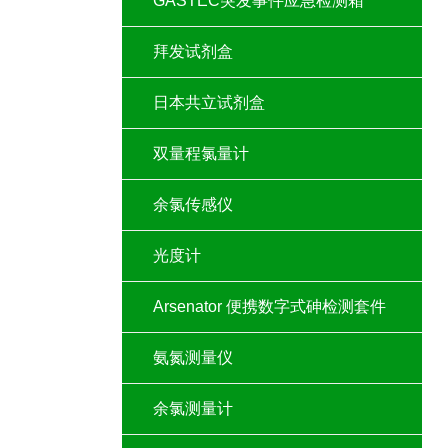
GASTEC突发事件应急检测箱
拜发试剂盒
日本共立试剂盒
双量程氯量计
余氯传感仪
光度计
Arsenator 便携数字式砷检测套件
氨氮测量仪
余氯测量计