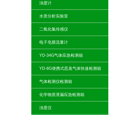
浊度计
水质分析实验室
二氧化氯传感仪
电子皂膜流量计
YD-34G气体应急检测箱
YD-8G便携式恶臭气体快速检测箱
气体检测仪检测箱
化学物质泄漏应急检测箱
浊度仪