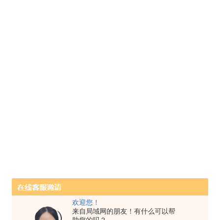
欢迎您！
来自局域网的朋友！有什么可以帮