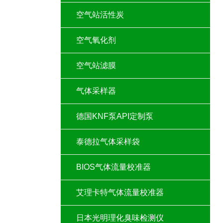
空气站活性炭
空气氧化剂
空气站滤膜
气体采样器
德国KNF泵API定制泵
泰德拉气体采样袋
BIOS气体流量校准器
艾理卡特气体流量校准器
日本光明理化臭味检测仪